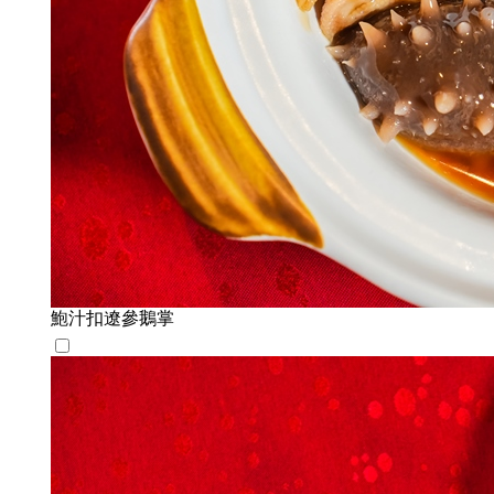
鮑汁扣遼參鵝掌