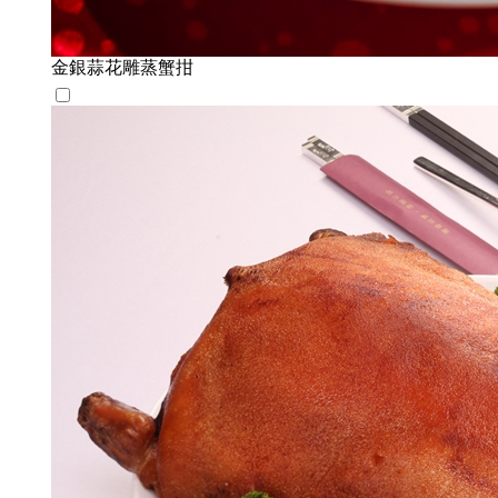
金銀蒜花雕蒸蟹拑