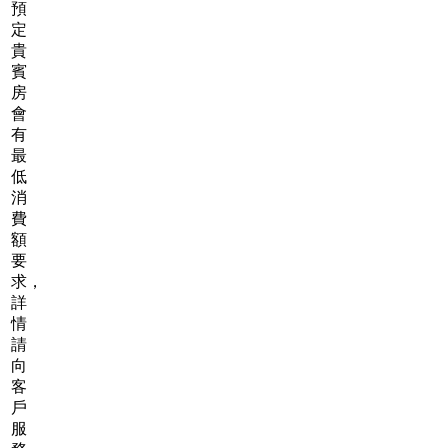
預
定
貴
賓
房
會
有
最
低
消
費
額
要
求，
詳
情
請
向
客
戶
服