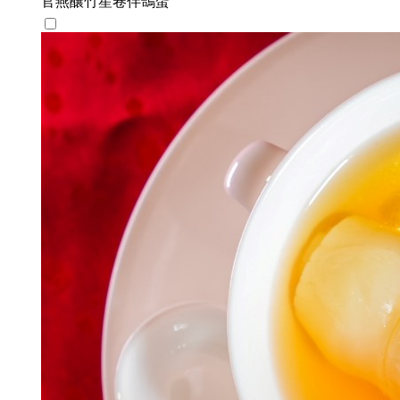
官燕釀竹笙卷伴鴿蛋