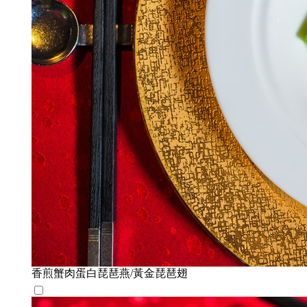
香煎蟹肉蛋白琵琶燕/黃金琵琶翅