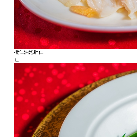
欖仁油泡肚仁