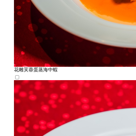
花雕芺蓉蛋蒸海中蝦