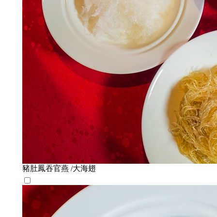
豬肚鳳吞官燕 /大海翅