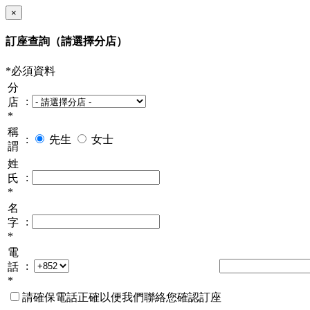
×
訂座查詢
（請選擇分店）
*必須資料
分
:
店
*
稱
:
先生
女士
謂
姓
:
氏
*
名
:
字
*
電
:
話
*
請確保電話正確以便我們聯絡您確認訂座