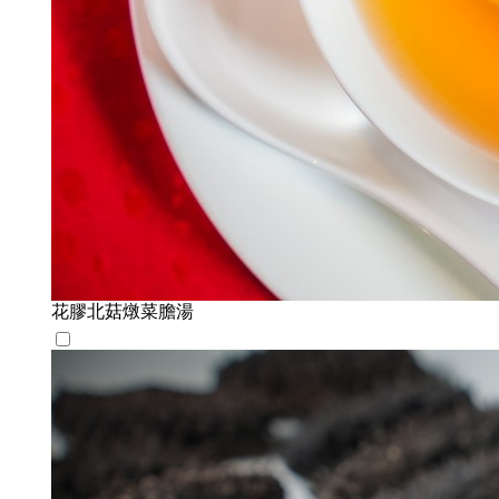
花膠北菇燉菜膽湯