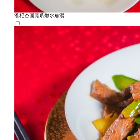
淮杞杏圓鳳爪燉水魚湯