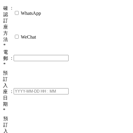
:
確
WhatsApp
認
訂
座
方
WeChat
法
*
電
:
郵
*
預
訂
入
:
座
日
期
*
預
訂
入