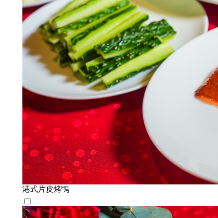
港式片皮烤鴨