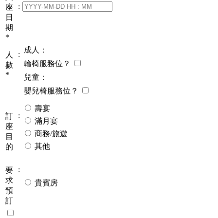
:
座
日
期
*
成人：
:
人
輪椅服務位？
數
*
兒童：
嬰兒椅服務位？
壽宴
:
訂
滿月宴
座
商務/旅遊
目
其他
的
:
要
求
貴賓房
預
訂