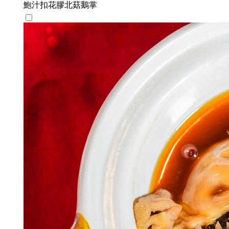
鮑汁扣花膠北菇鵝掌