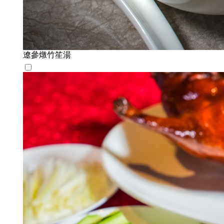
遼參燉竹笙湯