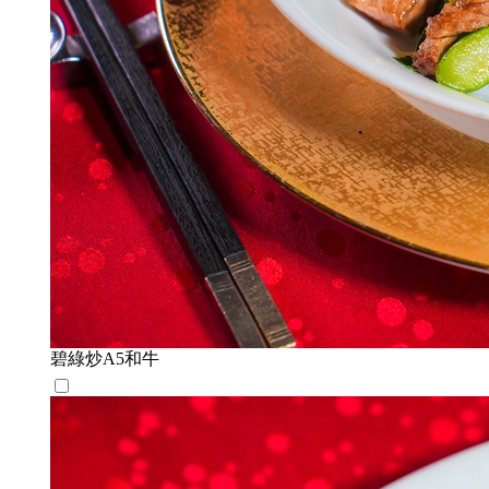
碧綠炒A5和牛