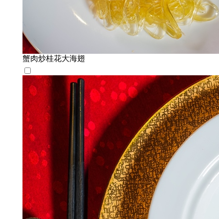
蟹肉炒桂花大海翅