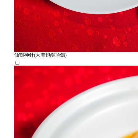
仙鶴神針(大海翅釀頂鴿)