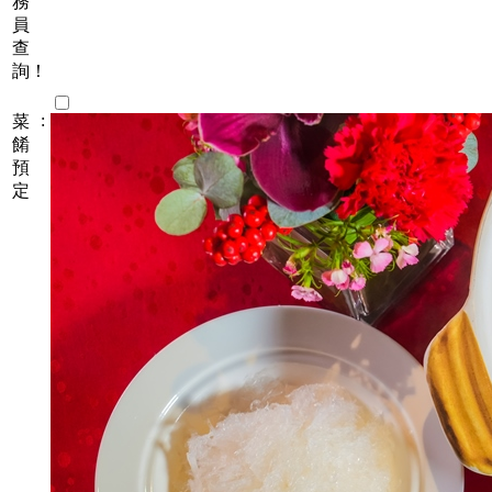
務
員
查
詢！
:
菜
餚
預
定