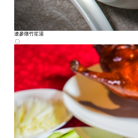
遼參燉竹笙湯