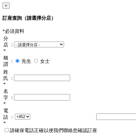
×
訂座查詢
（請選擇分店）
*必須資料
分
:
店
*
稱
:
先生
女士
謂
姓
:
氏
*
名
:
字
*
電
:
話
*
請確保電話正確以便我們聯絡您確認訂座