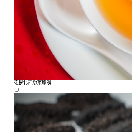
花膠北菇燉菜膽湯