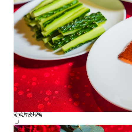
港式片皮烤鴨