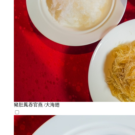
豬肚鳳吞官燕 /大海翅