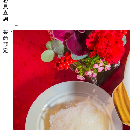
務
員
查
詢！
:
菜
餚
預
定