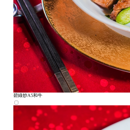
碧綠炒A5和牛