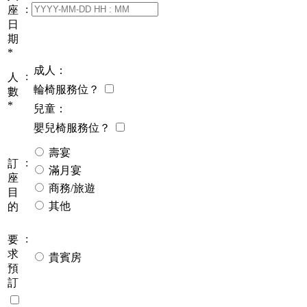
:
座
日
期
*
成人：
:
人
輪椅服務位？
數
*
兒童：
嬰兒椅服務位？
壽宴
:
訂
滿月宴
座
商務/旅遊
目
其他
的
:
要
求
貴賓房
預
訂