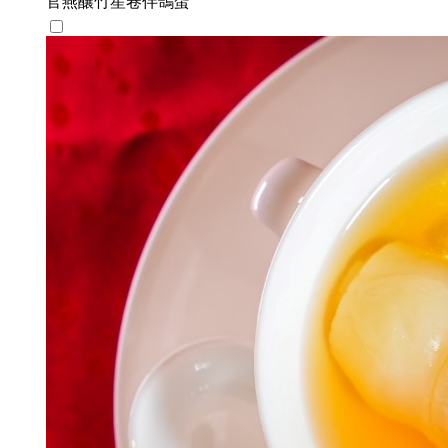
官燕釀竹笙卷伴鴿蛋