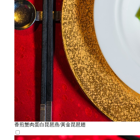
香煎蟹肉蛋白琵琶燕/黃金琵琶翅