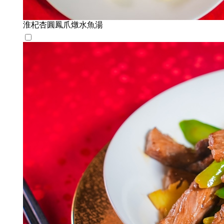
淮杞杏圓鳳爪燉水魚湯