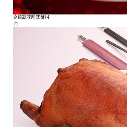
金銀蒜花雕蒸蟹拑