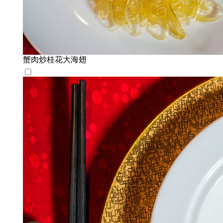
蟹肉炒桂花大海翅