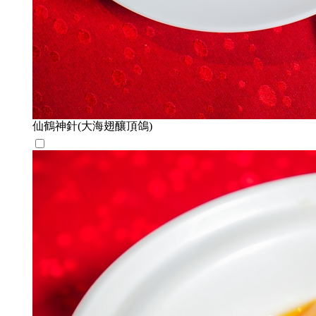
仙鶴神針(大海翅釀頂鴿)