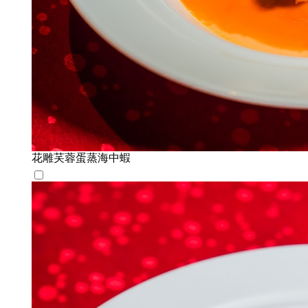
花雕芺蓉蛋蒸海中蝦