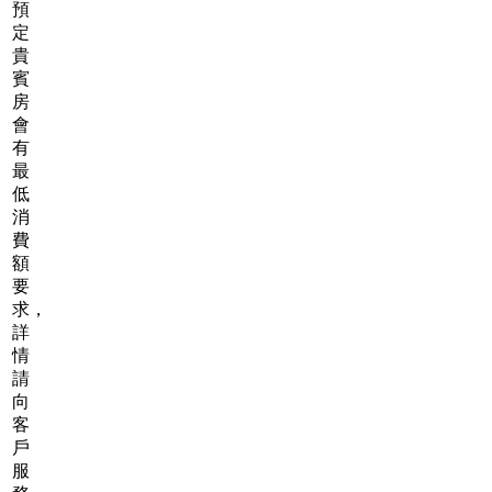
預
定
貴
賓
房
會
有
最
低
消
費
額
要
求，
詳
情
請
向
客
戶
服