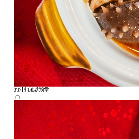
鮑汁扣遼參鵝掌