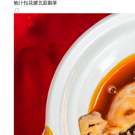
鮑汁扣花膠北菇鵝掌