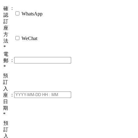
:
確
WhatsApp
認
訂
座
方
WeChat
法
*
電
:
郵
*
預
訂
入
:
座
日
期
*
預
訂
入