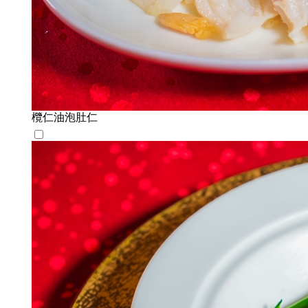
欖仁油泡肚仁