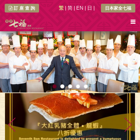
繁
|
简
|
EN
|
日
|
訂 座 查 詢
日本家全七福