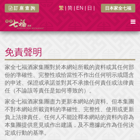
繁
|
简
|
EN
|
日
|
訂 座 查 詢
日本家全七福
免責聲明
家全七福酒家集團對於本網站所載的資料或其任何部
份的準確性、完整性或恰當性不作出任何明示或隱含
的申述、保證或承諾並對其不承擔任何責任或法律責
任（不論該等責任是如何導致的）。
家全七福酒家集團盡力更新本網站的資料。但本集團
不對本網站所載資料的準確性、完整性、使用或更新
負上法律責任。任何人不能詮釋本網站的資料內容為
本集團提供意見或作出建議，及不應據此作為任何決
定或行動的基準。