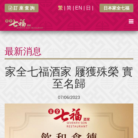
繁
|
简
|
EN
|
日
|
訂 座 查 詢
日本家全七福
最新消息
家全七福酒家 屨獲殊榮 實
至名歸
07/06/2023