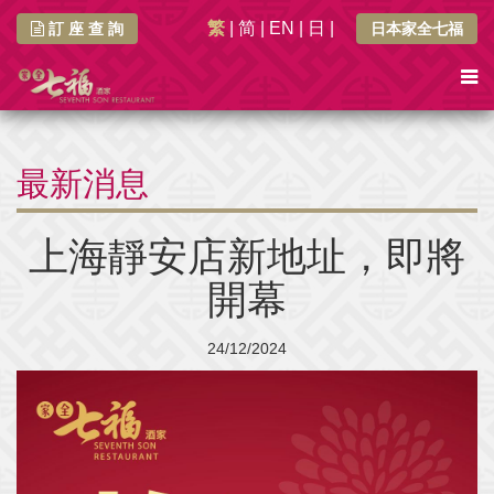
繁
|
简
|
EN
|
日
|
訂 座 查 詢
日本家全七福
最新消息
上海靜安店新地址，即將
開幕
24/12/2024