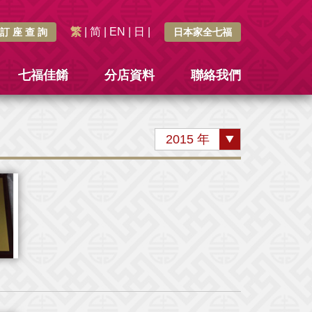
繁
|
简
|
EN
|
日
|
訂 座 查 詢
日本家全七福
七福佳餚
分店資料
聯絡我們
2015 年