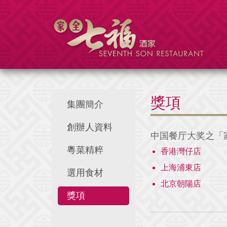
獎項
集團簡介
創辦人資料
中国餐厅大奖之「家
粵菜精粹
香港灣仔店
上海浦東店
選用食材
北京朝陽店
獎項