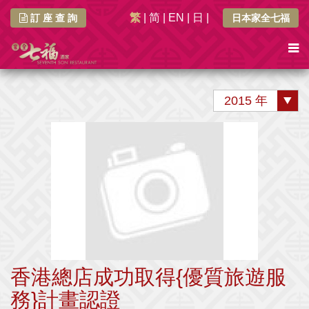
繁
|
简
|
EN
|
日
|
訂 座 查 詢
日本家全七福
2015 年
香港總店成功取得{優質旅遊服
務}計畫認證