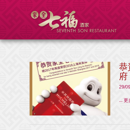
恭
府
29/0
...