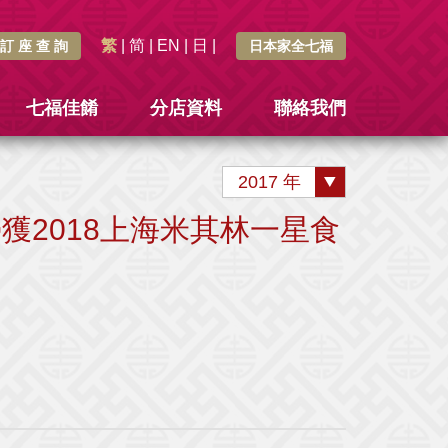
繁
|
简
|
EN
|
日
|
訂 座 查 詢
日本家全七福
七福佳餚
分店資料
聯絡我們
2017 年
獲2018上海米其林一星食