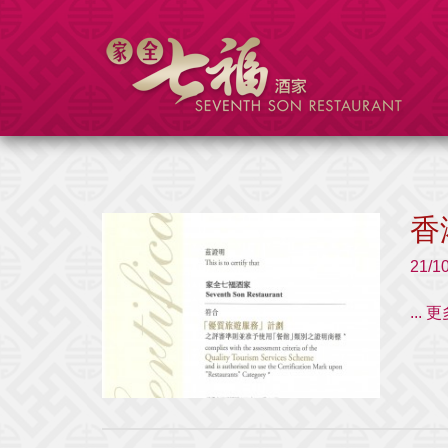
香
21/1
...