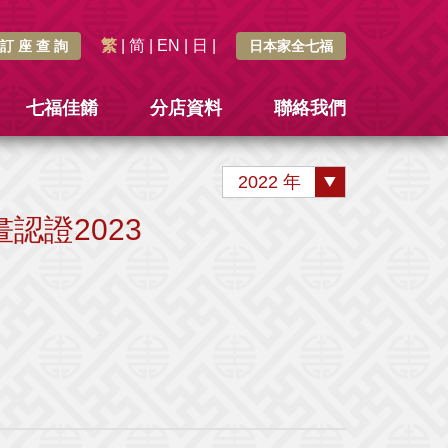
繁
|
简
|
EN
|
日
|
訂 座 查 詢
日本家全七福
七福佳餚
分店資料
聯絡我們
2022 年
認證2023