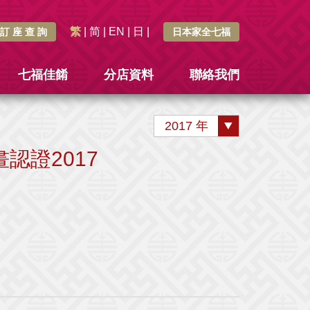
繁
|
简
|
EN
|
日
|
訂 座 查 詢
日本家全七福
七福佳餚
分店資料
聯絡我們
2017 年
認證2017