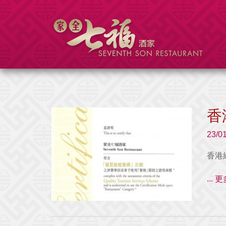
香
23/0
香港
...