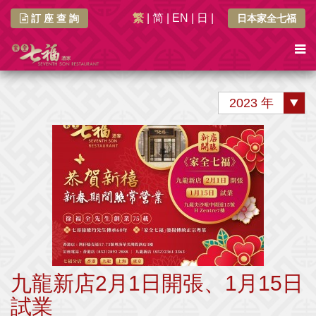
繁
|
简
|
EN
|
日
|
訂 座 查 詢
日本家全七福
2023 年
九龍新店2月1日開張、1月15日
試業