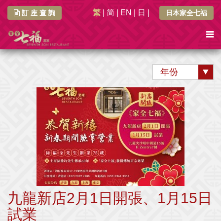
繁
|
简
|
EN
|
日
|
訂 座 查 詢
日本家全七福
年份
九龍新店2月1日開張、1月15日
試業