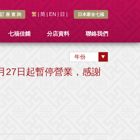
繁
|
简
|
EN
|
日
|
訂 座 查 詢
日本家全七福
七福佳餚
分店資料
聯絡我們
年份
月27日起暫停營業，感謝