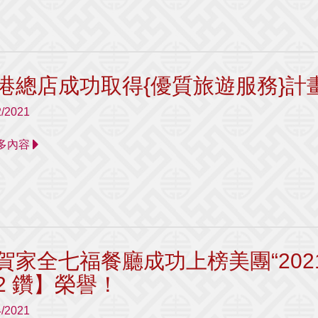
港總店成功取得{優質旅遊服務}計畫
2/2021
 更多內容
賀家全七福餐廳成功上榜美團“202
2 鑽】榮譽！
4/2021