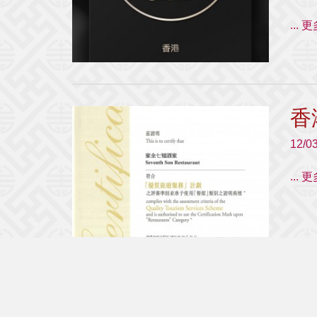
...
香
12/0
...