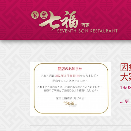
因
大
18/0
...