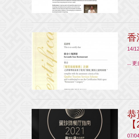
香
14/1
...
恭
【
07/0