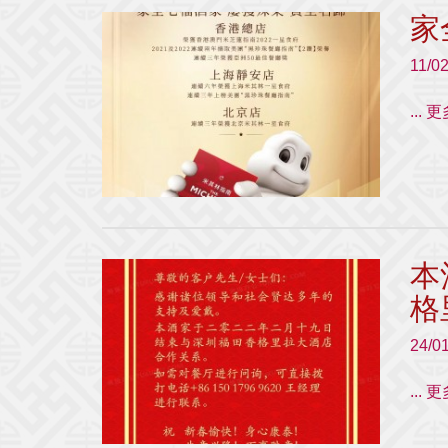
家
11/0
...
本
格
24/0
...