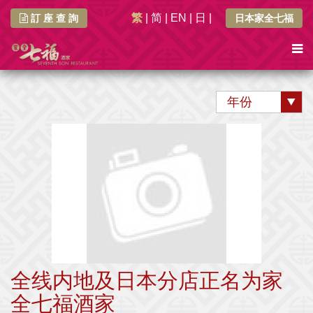
繁
|
简
|
EN
|
日
|
訂 座 查 詢
日本家全七福
年份
全线内地及日本分店正名为家
全七福酒家